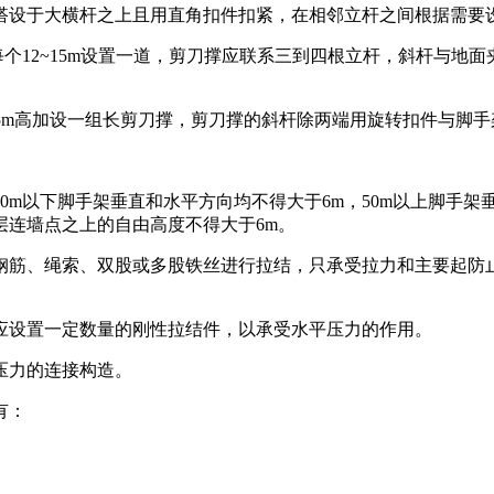
搭设于大横杆之上且用直角扣件扣紧，在相邻立杆之间根据需要
12~15m设置一道，剪刀撑应联系三到四根立杆，斜杆与地面夹角
15m高加设一组长剪刀撑，剪刀撑的斜杆除两端用旋转扣件与脚手
m以下脚手架垂直和水平方向均不得大于6m，50m以上脚手架
层连墙点之上的自由高度不得大于6m。
钢筋、绳索、双股或多股铁丝进行拉结，只承受拉力和主要起防
应设置一定数量的刚性拉结件，以承受水平压力的作用。
压力的连接构造。
有：