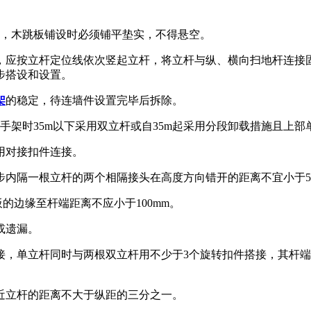
板，木跳板铺设时必须铺平垫实，不得悬空。
，应按立杆定位线依次竖起立杆，将立杆与纵、横向扫地杆连接
步搭设和设置。
架
的稳定，待连墙件设置完毕后拆除。
手架时35m以下采用双立杆或自35m起采用分段卸载措施且上部
用对接扣件连接。
内隔一根立杆的两个相隔接头在高度方向错开的距离不宜小于500
的边缘至杆端距离不应小于100mm。
或遗漏。
接，单立杆同时与两根双立杆用不少于3个旋转扣件搭接，其杆
近立杆的距离不大于纵距的三分之一。