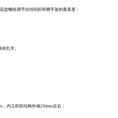
用花篮螺栓调节拉结间距和脚手架的垂直度；
。
铁丝扎牢。
mm，内立杆距结构外墙250mm左右；