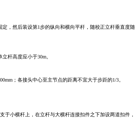
固定，然后装设第1步的纵向和横向平杆，随校正立杆垂直度随
单立杆高度应小于30m。
mm；各接头中心至主节点的距离不宜大于步距的1/3。
端支于小横杆上，在立杆与大横杆连接扣件之下加设两道扣件，