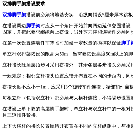
双排脚手架搭设要求
双排脚手架
搭设前必须将地基夯实，沿纵向铺设5厘米厚木跳
在搭设周边
脚手架
时应从一个角部开始并向两边延伸交圈搭设
固定，并按此要求继续向上搭设，另外剪刀撑和连墙件必须同
在第一次设置连墙件前需临时加设一定数量的抛撑以保证
脚手
单立杆双排架搭设的限高为50m，当需要搭设高度50m以上的脚
立杆接长除顶层顶步可采用搭接外，其余各层各步接头必须采
一般规定：相邻立杆接头位置应错开布置在不同的步距内，同步
搭接长度不应小于1m，应采用3个旋转扣件连接，端部扣件盖板
每根立杆（包括双立杆）都必须与大横杆连接，不得隔步设置
在搭设上单下双的高层脚手架时，单立杆与双立杆中的一根对
且三道扣件紧接。
上下大横杆的接长位置应错开布置在不同的立杆纵距中，与相