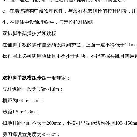
c．在墙体结构中设预埋铁件，与装有花篮螺栓的拉杆固接，
d．在墙体中设预埋铁件，与定长拉杆固结。
双排脚手架搭护拦和跳板
在铺脚手板的操作层必须设两到护拦，上面一道不得低于1.1m
操作层上必须满铺跳板且不得少于两块，不得有探头跳且需用
双排脚手纵横距步距
一般规定：
立杆纵距一般为1.5m~1.8m；
横距为0.9m~1.2m；
步距1.5m~1.8m；
扫地杆距地面不大于200mm，小横杆里端距结构外墙100~150
剪刀撑设置角度为45~60°；