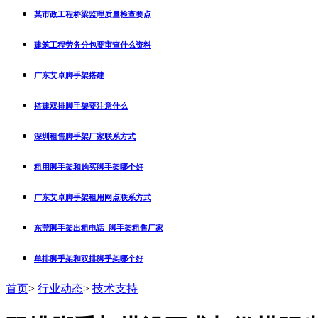
某市政工程桥梁监理质量检查要点
建筑工程劳务分包要审查什么资料
广东艾卓脚手架搭建
搭建双排脚手架要注意什么
深圳租售脚手架厂家联系方式
租用脚手架和购买脚手架哪个好
广东艾卓脚手架租用网点联系方式
东莞脚手架出租电话_脚手架租售厂家
单排脚手架和双排脚手架哪个好
首页
>
行业动态
>
技术支持