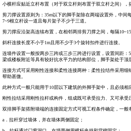
小横杆应贴近立杆布置（对于双立杆则布置于双立杆之间），
剪刀撑设置原则为：35m以下的脚手架除在两端设置外，中间每个
7~9根立杆设一道且每片架子不少于三道。
剪刀撑应沿架高连续布置，在相邻两排剪刀撑之间，每隔10~
斜杆连接长度不小于1m且用不少于3个旋转扣件进行连接。
连墙件设置一般按两步三跨或三步三跨进行设置，设置间距：50
梁或楼板附近等具有较好抗水平力的结构部位，脚手架处于顶
连接方式可采用刚性连接和柔性连接两种：柔性拉结件采用细
帮助甚微。
此种方式一般只能用于10层以下建筑的外脚手架中，且必须相
刚性拉结采用刚性拉杆或构件，组成既可承受拉力、又可承受
双排脚手架搭附墙端的连接固定方式可视工程条件确定，一般
a．拉杆穿过墙体，并在墙体两侧固定；
b．拉杆通过门窗洞口，在墙两侧用横杆夹持和背楔固定；