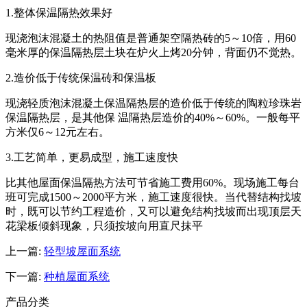
1.整体保温隔热效果好
现浇泡沫混凝土的热阻值是普通架空隔热砖的5～10倍，用60
毫米厚的保温隔热层土块在炉火上烤20分钟，背面仍不觉热。
2.造价低于传统保温砖和保温板
现浇轻质泡沫混凝土保温隔热层的造价低于传统的陶粒珍珠岩
保温隔热层，是其他保 温隔热层造价的40%～60%。一般每平
方米仅6～12元左右。
3.工艺简单，更易成型，施工速度快
比其他屋面保温隔热方法可节省施工费用60%。现场施工每台
班可完成1500～2000平方米，施工速度很快。当代替结构找坡
时，既可以节约工程造价，又可以避免结构找坡而出现顶层天
花梁板倾斜现象，只须按坡向用直尺抹平
上一篇:
轻型坡屋面系统
下一篇:
种植屋面系统
产品分类