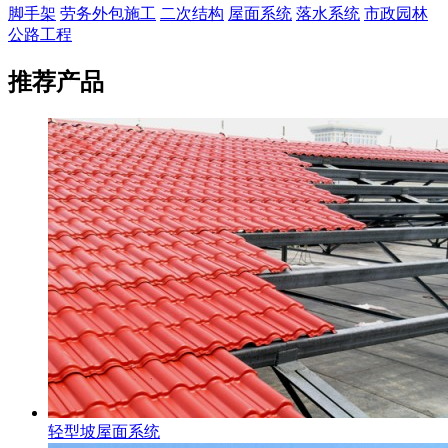
脚手架
劳务外包施工
二次结构
屋面系统
落水系统
市政园林
公路工程
推荐产品
轻型坡屋面系统