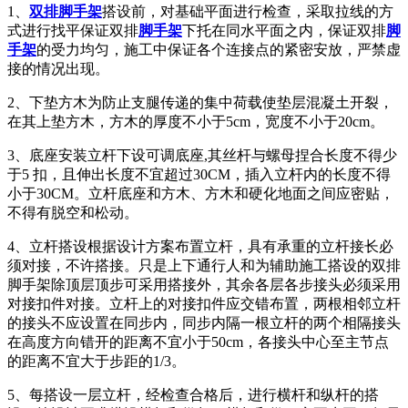
1、
双排脚手架
搭设前，对基础平面进行检查，采取拉线的方
式进行找平保证双排
脚手架
下托在同水平面之内，保证双排
脚
手架
的受力均匀，施工中保证各个连接点的紧密安放，严禁虚
接的情况出现。
2、下垫方木为防止支腿传递的集中荷载使垫层混凝土开裂，
在其上垫方木，方木的厚度不小于5cm，宽度不小于20cm。
3、底座安装立杆下设可调底座,其丝杆与螺母捏合长度不得少
于5 扣，且伸出长度不宜超过30CM，插入立杆内的长度不得
小于30CM。立杆底座和方木、方木和硬化地面之间应密贴，
不得有脱空和松动。
4、立杆搭设根据设计方案布置立杆，具有承重的立杆接长必
须对接，不许搭接。只是上下通行人和为辅助施工搭设的双排
脚手架除顶层顶步可采用搭接外，其余各层各步接头必须采用
对接扣件对接。立杆上的对接扣件应交错布置，两根相邻立杆
的接头不应设置在同步内，同步内隔一根立杆的两个相隔接头
在高度方向错开的距离不宜小于50cm，各接头中心至主节点
的距离不宜大于步距的1/3。
5、每搭设一层立杆，经检查合格后，进行横杆和纵杆的搭