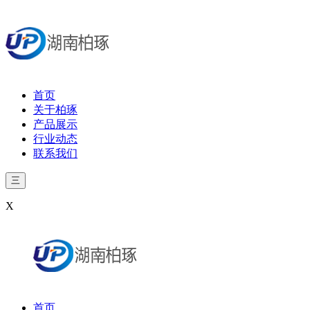
首页
关于柏琢
产品展示
行业动态
联系我们
三
X
首页