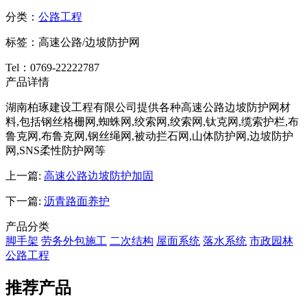
分类：
公路工程
标签：高速公路/边坡防护网
Tel：0769-22222787
产品详情
湖南柏琢建设工程有限公司提供各种高速公路边坡防护网材
料,包括钢丝格栅网,蜘蛛网,绞索网,绞索网,钛克网,缆索护栏,布
鲁克网,布鲁克网,钢丝绳网,被动拦石网,山体防护网,边坡防护
网,SNS柔性防护网等
上一篇:
高速公路边坡防护加固
下一篇:
沥青路面养护
产品分类
脚手架
劳务外包施工
二次结构
屋面系统
落水系统
市政园林
公路工程
推荐产品